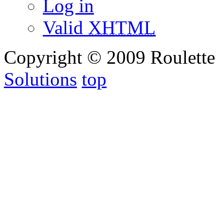
Log in
Valid
XHTML
Copyright © 2009 Roulette
Solutions
top