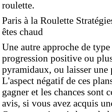
roulette.
Paris à la Roulette Stratégi
êtes chaud
Une autre approche de type
progression positive ou plu
pyramidaux, ou laisser une 
L'aspect négatif de ces plans
gagner et les chances sont
avis, si vous avez acquis un