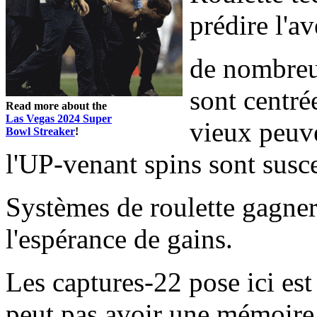
prédire l'av
de nombreu
sont centrée
Read more about the
Las Vegas 2024 Super
vieux peuve
Bowl Streaker
!
l'UP-venant spins sont suscep
Systèmes de roulette gagner
l'espérance de gains.
Les captures-22 pose ici est
peut pas avoir une mémoire 