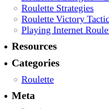
Roulette Strategies
Roulette Victory Tacti
Playing Internet Roule
Resources
Categories
Roulette
Meta