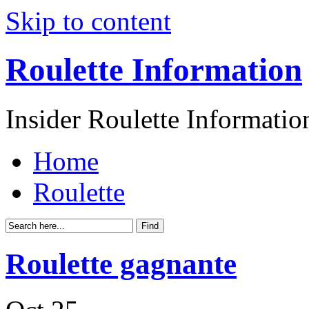
Skip to content
Roulette Information
Insider Roulette Informatio
Home
Roulette
Roulette gagnante