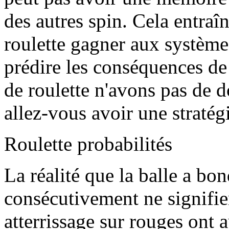
des autres spin. Cela entraîn
roulette gagner aux systèmes
prédire les conséquences de 
de roulette n'avons pas de
allez-vous avoir une straté
Roulette probabilités
La réalité que la balle a bon
consécutivement ne signifie
atterrissage sur rouges ont 