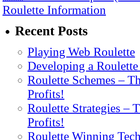
Roulette Information
Recent Posts
Playing Web Roulette
Developing a Roulette 
Roulette Schemes – Th
Profits!
Roulette Strategies –
Profits!
Roulette Winning Tec