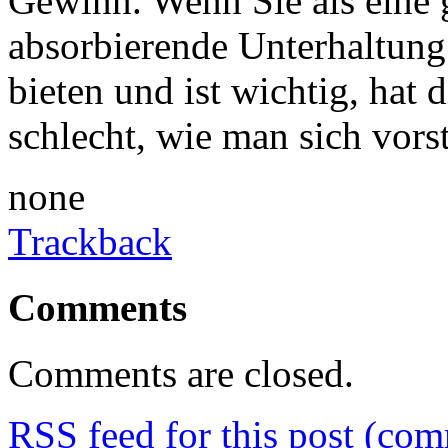
Gewinn. Wenn Sie als eine g
absorbierende Unterhaltung 
bieten und ist wichtig, hat 
schlecht, wie man sich vorst
none
Trackback
Comments
Comments are closed.
RSS
feed for this post (co