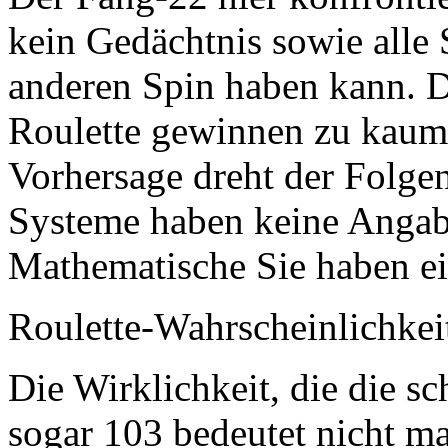
kein Gedächtnis sowie alle
anderen Spin haben kann. Di
Roulette gewinnen zu kaum
Vorhersage dreht der Folge
Systeme haben keine Angabe
Mathematische Sie haben ei
Roulette-Wahrscheinlichkei
Die Wirklichkeit, die die s
sogar 103 bedeutet nicht ma