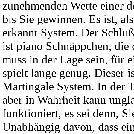
zunehmenden Wette einer de
bis Sie gewinnen. Es ist, al
erkannt System. Der Schluß 
ist piano Schnäppchen, die d
muss in der Lage sein, für 
spielt lange genug. Dieser i
Martingale System. In der T
aber in Wahrheit kann ungla
funktioniert, es sei denn, Si
Unabhängig davon, dass ein