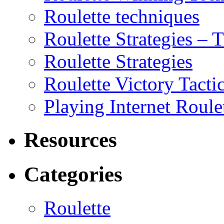
Roulette techniques
Roulette Strategies – 
Roulette Strategies
Roulette Victory Tacti
Playing Internet Roule
Resources
Categories
Roulette