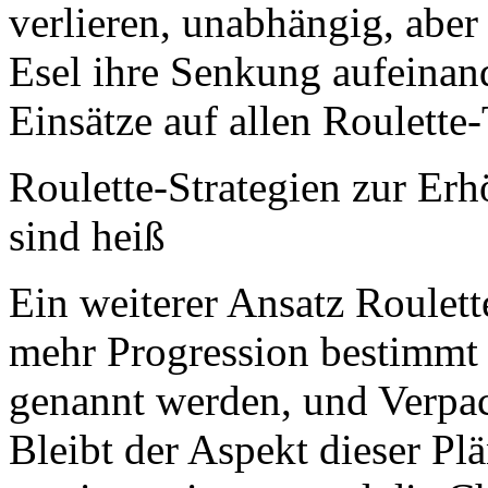
verlieren, unabhängig, aber
Esel ihre Senkung aufeinan
Einsätze auf allen Roulette
Roulette-Strategien zur Er
sind heiß
Ein weiterer Ansatz Roulett
mehr Progression bestimmt o
genannt werden, und Verpa
Bleibt der Aspekt dieser Pl