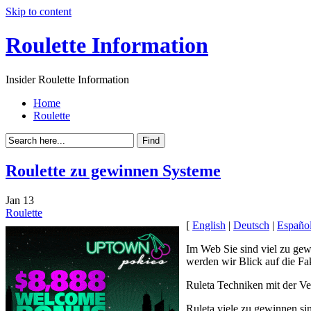
Skip to content
Roulette Information
Insider Roulette Information
Home
Roulette
Roulette zu gewinnen Systeme
Jan
13
Roulette
[
English
|
Deutsch
|
Españo
Im Web Sie sind viel zu g
werden wir Blick auf die F
Ruleta Techniken mit der Ve
Ruleta viele zu gewinnen si