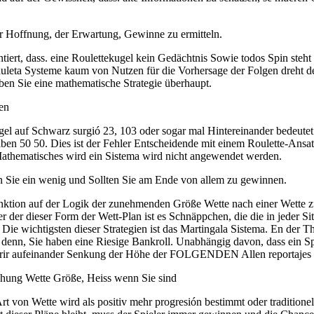
r Hoffnung, der Erwartung, Gewinne zu ermitteln.
ntiert, dass. eine Roulettekugel kein Gedächtnis Sowie todos Spin ste
Ruleta Systeme kaum von Nutzen für die Vorhersage der Folgen dreht
ben Sie eine mathematische Strategie überhaupt.
en
ugel auf Schwarz surgió 23, 103 oder sogar mal Hintereinander bedeute
iben 50 50. Dies ist der Fehler Entscheidende mit einem Roulette-Ansa
athematisches wird ein Sistema wird nicht angewendet werden.
n Sie ein wenig und Sollten Sie am Ende von allem zu gewinnen.
ktion auf der Logik der zunehmenden Größe Wette nach einer Wette zu ve
er der dieser Form der Wett-Plan ist es Schnäppchen, die die in jeder Si
Die wichtigsten dieser Strategien ist das Martingala Sistema. En der T
ei denn, Sie haben eine Riesige Bankroll. Unabhängig davon, dass ein Sp
orir aufeinander Senkung der Höhe der FOLGENDEN Allen reportajes a
öhung Wette Größe, Heiss wenn Sie sind
Art von Wette wird als positiv mehr progresión bestimmt oder traditio