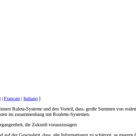
l
|
Français
|
Italiano
]
ewinnen Ruleta-Systeme und den Vorteil, dass. große Summen von r
akten im zusammenhang mit Roulette-Systemen.
rgangenheit, die Zukunft vorauszusagen
nd auf der Gewissheit, dass. alte Informationen zu schätzen, se mueren