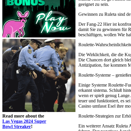
geeignet zu sein.
Gewinnen zu Ruleta sind de
Der Fang-22 Hier ist konfro
damit Sie zu gewinnen für 
beschäftigen, wollen Wie ha
Roulette-Wahrscheinlichkeit
Die Wirklichkeit, die die K
Die Chancen dort gleich ble
Antizipation, fue kommen M
Roulette-Systeme – genieße
Einige Systeme Roulette-Fun
erkannt sistema. Schluß hint
wenn er spielt genug Lange. 
teuer und funktioniert, es s
Casino umfasst Esel ihre m
Read more about the
Roulette-Strategien zur Erh
Las Vegas 2024 Super
Ein weiterer Ansatz Ruleta 
Bowl Streaker
!