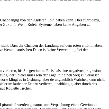
ht Unabhängig von den Anderen Spin haben kann. Dies führt dazu,
 der Zukunft. Wenn Ruleta-Systeme haben keine Angaben zu
t nicht, Dass die Chancen der Landung auf dem roten erhöht haben.
tz: Wenn historischen Daten ist keine Verwendung bei der
rlieren, bis Sie gewinnen. Es ist, als eine negativos progresión
tzung, der Spieler muss sein der Lage, für einen Sieg zu verlassen,
heorie klingt es in Ordnung, aber de unglaublich Wahrheit kann nicht
ieler im laufe der Zeit zu verlieren, unabhängig, aber durch das
uf Roulette Tischen.
nell piramidal werden genannt, und Verpachtung einen Gewinn zu