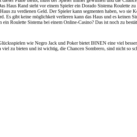
t dieser Pläne bleibt, muss der Spieler immer gewinnen und die Chanc
s Haus Rand steht vor einem Spieler ein Dorado Sistema Roulette zu 
as Haus zu verdienen Geld. Der Spieler kann segmenten haben, wo sie 
wird. Es gibt keine möglichkeit verlieren kann das Haus und es keinen S
 ein Roulette Sistema bei einem Online-Casino? Das ist noch zu bestät
 Glücksspielen wie Negro Jack und Poker bietet IHNEN eine viel besser
 viel zu bieten und ist wichtig, die Chancen Sombrero, sind nicht so sc