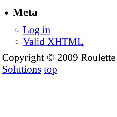
Meta
Log in
Valid
XHTML
Copyright © 2009 Roulette
Solutions
top