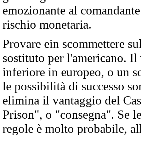
emozionante al comandante 
rischio monetaria.
Provare ein scommettere su
sostituto per l'americano. I
inferiore in europeo, o un s
le possibilità di successo s
elimina il vantaggio del C
Prison", o "consegna". Se 
regole è molto probabile, all