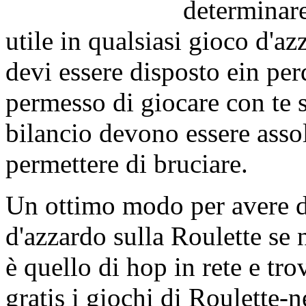
determinare
utile in qualsiasi gioco d'az
devi essere disposto ein pe
permesso di giocare con te 
bilancio devono essere asso
permettere di bruciare.
Un ottimo modo per avere d
d'azzardo sulla Roulette se
è quello di hop in rete e tro
gratis i giochi di Roulette-