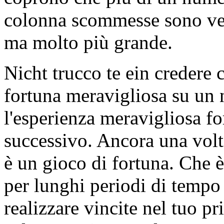
colonna scommesse sono vers
ma molto più grande.
Nicht trucco te ein credere 
fortuna meravigliosa su un 
l'esperienza meravigliosa f
successivo. Ancora una volta
è un gioco di fortuna. Che 
per lunghi periodi di tempo 
realizzare vincite nel tuo pr