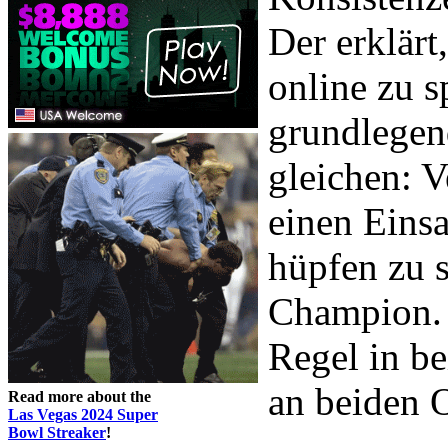
Der erklärt
online zu sp
grundlegend
gleichen: 
einen Einsa
hüpfen zu s
Champion. 
Regel in be
an beiden 
Read more about the
Las Vegas 2024 Super
Bowl Streaker
!