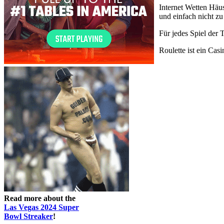
Internet Wetten Häus
und einfach nicht zu
Für jedes Spiel der 
Roulette ist ein Casi
Read more about the
Las Vegas 2024 Super
Bowl Streaker
!