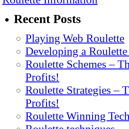
Recent Posts
Playing Web Roulette
Developing a Roulette 
Roulette Schemes – Th
Profits!
Roulette Strategies –
Profits!
Roulette Winning Tec
Roulette techniques