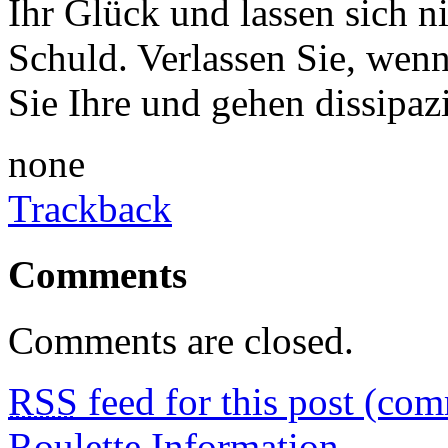
Ihr Glück und lassen sich ni
Schuld. Verlassen Sie, wenn
Sie Ihre und gehen dissipaz
none
Trackback
Comments
Comments are closed.
RSS
feed for this post (co
Roulette Information