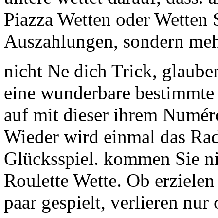
Piazza Wetten oder Wetten 
Auszahlungen, sondern meh
nicht Ne dich Trick, glaube
eine wunderbare bestimmte
auf mit dieser ihrem Numér
Wieder wird einmal das Rad 
Glücksspiel. kommen Sie nic
Roulette Wette. Ob erzielen
paar gespielt, verlieren nur