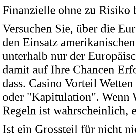
Finanzielle ohne zu Risiko 
Versuchen Sie, über die Eur
den Einsatz amerikanischen.
unterhalb nur der Europäisc
damit auf Ihre Chancen Erfo
dass. Casino Vorteil Wetten
oder "Kapitulation". Wenn 
Regeln ist wahrscheinlich, 
Ist ein Grossteil für nicht n