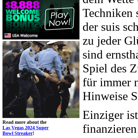
Techniken s
der suis sc
zu jeder G
sind ernsth
Spiel des Z
für immer 
Hinweise Sp
Einziger is
Read more about the
finanzieren
Las Vegas 2024 Super
Bowl Streaker
!