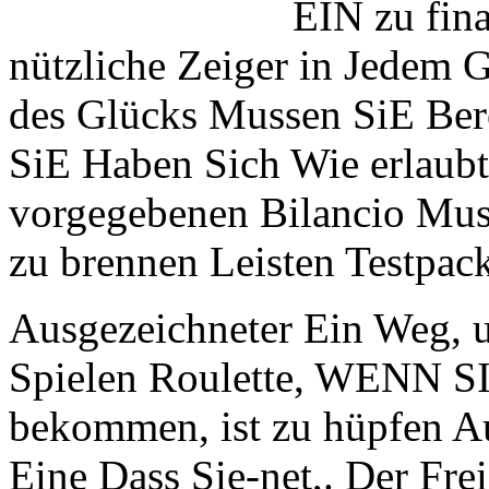
EIN zu fina
nützliche Zeiger in Jedem G
des Glücks Mussen SiE Berei
SiE Haben Sich Wie erlaubt,
vorgegebenen Bilancio Muss
zu brennen Leisten Testpac
Ausgezeichneter Ein Weg, 
Spielen Roulette, WENN SIE
bekommen, ist zu hüpfen A
Eine Dass Sie-net,. Der Frei