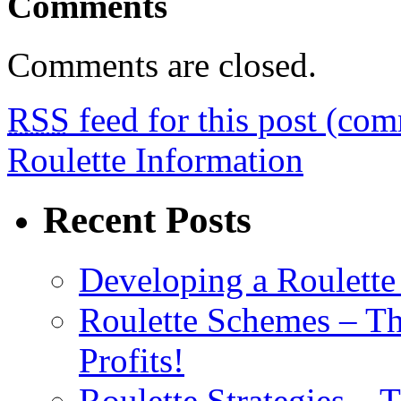
Comments
Comments are closed.
RSS
feed for this post (co
Roulette Information
Recent Posts
Developing a Roulette 
Roulette Schemes – Th
Profits!
Roulette Strategies –