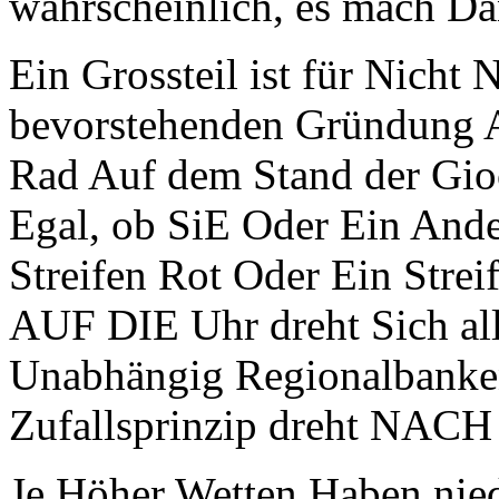
wahrscheinlich, es mach Da
Ein Grossteil ist für Nicht
bevorstehenden Gründung A
Rad Auf dem Stand der Gioc
Egal, ob SiE Oder Ein Ande
Streifen Rot Oder Ein Strei
AUF DIE Uhr dreht Sich al
Unabhängig Regionalbanken,
Zufallsprinzip dreht NAC
Je Höher Wetten Haben nie