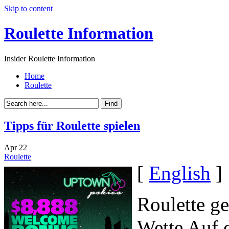
Skip to content
Roulette Information
Insider Roulette Information
Home
Roulette
Tipps für Roulette spielen
Apr
22
Roulette
[
English
]
Roulette ge
Wette Auf 