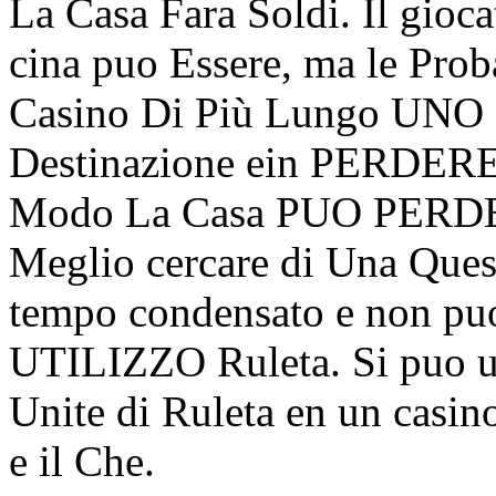
La Casa Fara Soldi. Il gio
cina puo Essere, ma le Prob
Casino Di Più Lungo UNO e 
Destinazione ein PERDER
Modo La Casa PUO PERDERE
Meglio cercare di Una Que
tempo condensato e non puo
UTILIZZO Ruleta. Si puo ut
Unite di Ruleta en un casin
e il Che.