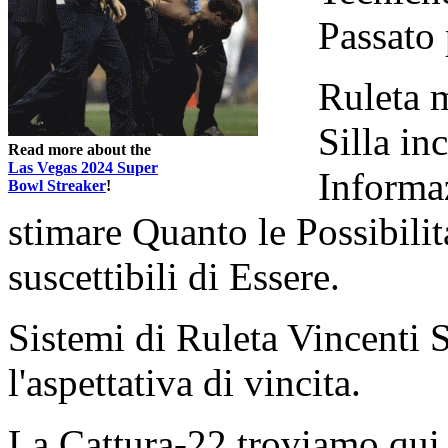
Passato 
Ruleta 
Silla in
Read more about the
Las Vegas 2024 Super
Informa
Bowl Streaker
!
stimare Quanto le Possibili
suscettibili di Essere.
Sistemi di Ruleta Vincenti
l'aspettativa di vincita.
La Cattura-22 troviamo qui