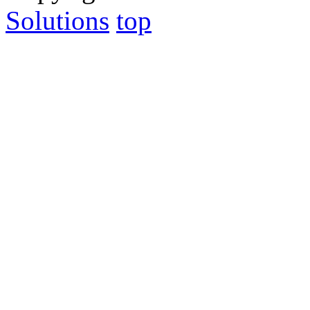
Solutions
top