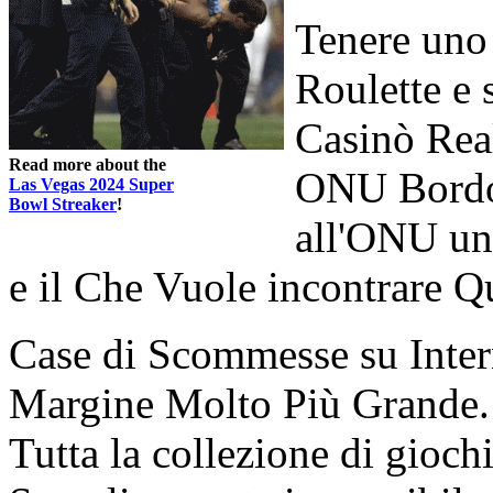
Tenere uno
Roulette e 
Casinò Rea
Read more about the
ONU Bordo 
Las Vegas 2024 Super
Bowl Streaker
!
all'ONU un 
e il Che Vuole incontrare 
Case di Scommesse su Int
Margine Molto Più Grande. 
Tutta la collezione di giochi