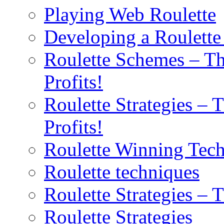
Playing Web Roulette
Developing a Roulette 
Roulette Schemes – Th
Profits!
Roulette Strategies –
Profits!
Roulette Winning Tec
Roulette techniques
Roulette Strategies – 
Roulette Strategies