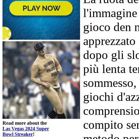
l'immagine 
gioco den ne
apprezzato 
dopo gli sl
più lenta t
sommesso, "f
giochi d'az
comprension
compito se
Read more about the
Las Vegas 2024 Super
Bowl Streaker
!
metodo per 