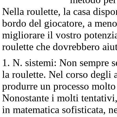
Nella roulette, la casa dispo
bordo del giocatore, a meno
migliorare il vostro potenzi
roulette che dovrebbero aiut
1. N. sistemi: Non sempre s
la roulette. Nel corso degli 
produrre un processo molto e
Nonostante i molti tentativi,
in matematica sofisticata, 