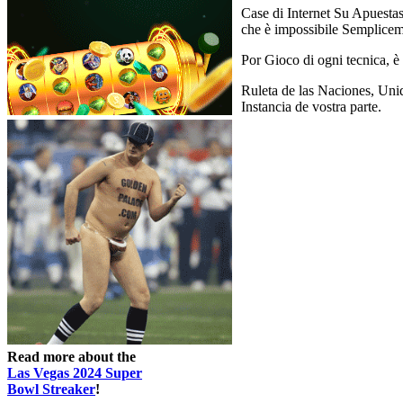
Case di Internet Su Apuestas
che è impossibile Sempliceme
Por Gioco di ogni tecnica, è 
Ruleta de las Naciones, Unid
Instancia de vostra parte.
Read more about the
Las Vegas 2024 Super
Bowl Streaker
!