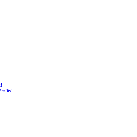
s!
rofits!