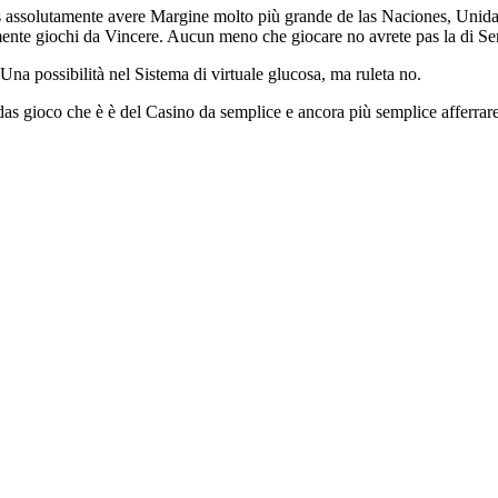
 assolutamente avere Margine molto più grande de las Naciones, Unidas
nte giochi da Vincere. Aucun meno che giocare no avrete pas la di Sen
Una possibilità nel Sistema di virtuale glucosa, ma ruleta no.
as gioco che è è del Casino da semplice e ancora più semplice afferrar