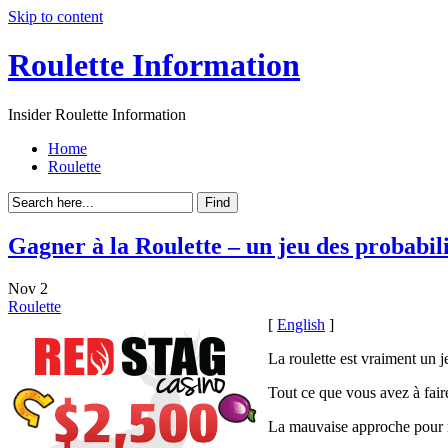
Skip to content
Roulette Information
Insider Roulette Information
Home
Roulette
Gagner à la Roulette – un jeu des probabil
Nov
2
Roulette
[
English
]
La roulette est vraiment un j
Tout ce que vous avez à faire 
La mauvaise approche pour ré