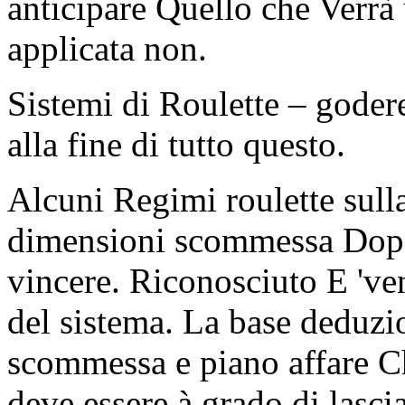
anticipare Quello che Verrà
applicata non.
Sistemi di Roulette – goder
alla fine di tutto questo.
Alcuni Regimi roulette sull
dimensioni scommessa Dopo 
vincere. Riconosciuto E 've
del sistema. La base deduzi
scommessa e piano affare Ch
deve essere à grado di lascia