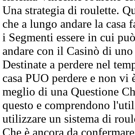
Una strategia di roulette. Q
che a lungo andare la casa f
i Segmenti essere in cui pu
andare con il Casinò di uno
Destinate a perdere nel t
casa PUO perdere e non vi
meglio di una Questione 
questo e comprendono l'util
utilizzare un sistema di rou
Che è ancora da confermare