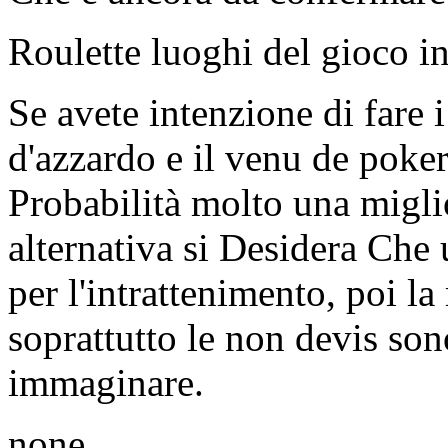
Roulette luoghi del gioco in
Se avete intenzione di fare i
d'azzardo e il venu de poke
Probabilità molto una miglio
alternativa si Desidera Che
per l'intrattenimento, poi la
soprattutto le non devis so
immaginare.
none