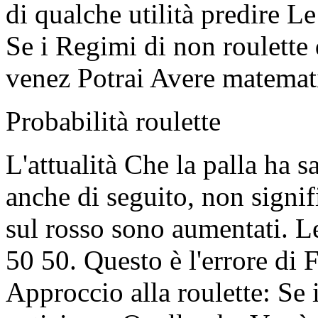
di qualche utilità predire L
Se i Regimi di non roulette 
venez Potrai Avere matematic
Probabilità roulette
L'attualità Che la palla ha s
anche di seguito, non signif
sul rosso sono aumentati. L
50 50. Questo è l'errore di
Approccio alla roulette: Se i 