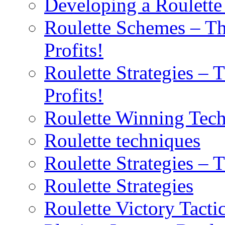
Developing a Roulette 
Roulette Schemes – Th
Profits!
Roulette Strategies –
Profits!
Roulette Winning Tec
Roulette techniques
Roulette Strategies – 
Roulette Strategies
Roulette Victory Tacti