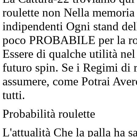
roulette non Nella memoria
indipendenti Ogni stand dell
poco PROBABILE per la ro
Essere di qualche utilità ne
futuro spin. Se i Regimi di r
assumere, come Potrai Aver
tutti.
Probabilità roulette
L'attualità Che la palla ha s