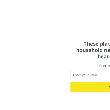
These pla
household na
hear
Free 