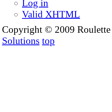
Log in
Valid
XHTML
Copyright © 2009 Roulette
Solutions
top