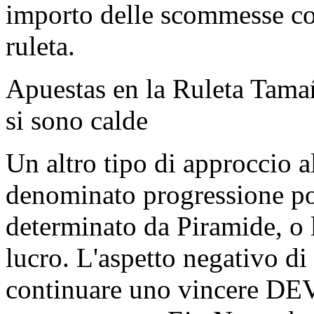
importo delle scommesse cons
ruleta.
Apuestas en la Ruleta Tama
si sono calde
Un altro tipo di approccio a
denominato progressione pos
determinato da Piramide, o 
lucro. L'aspetto negativo di
continuare uno vincere DEV