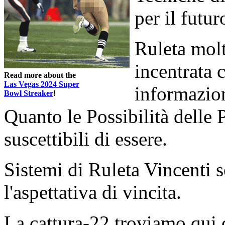
per il futur
Ruleta molt
incentrata 
Read more about the
Las Vegas 2024 Super
informazion
Bowl Streaker
!
Quanto le Possibilità delle
suscettibili di essere.
Sistemi di Ruleta Vincenti s
l'aspettativa di vincita.
La cattura-22 troviamo qui 