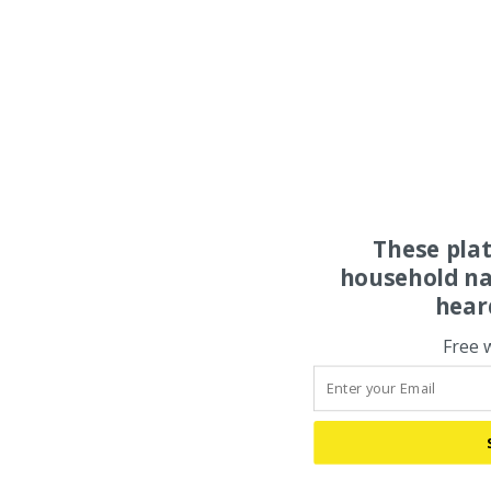
These pla
household na
hear
Free 