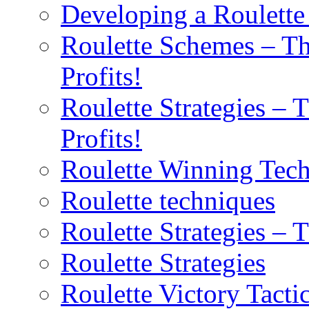
Developing a Roulette 
Roulette Schemes – Th
Profits!
Roulette Strategies –
Profits!
Roulette Winning Tec
Roulette techniques
Roulette Strategies – 
Roulette Strategies
Roulette Victory Tacti