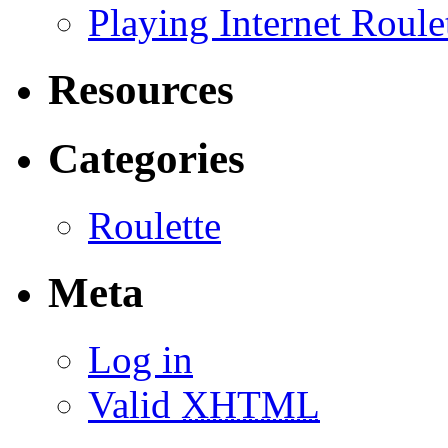
Playing Internet Roule
Resources
Categories
Roulette
Meta
Log in
Valid
XHTML