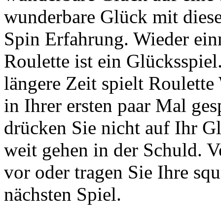
wunderbare Glück mit dies
Spin Erfahrung. Wieder ein
Roulette ist ein Glücksspie
längere Zeit spielt Roulett
in Ihrer ersten paar Mal gesp
drücken Sie nicht auf Ihr Gl
weit gehen in der Schuld. V
vor oder tragen Sie Ihre s
nächsten Spiel.