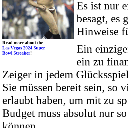
Es ist nur 
besagt, es 
Hinweise fü
Read more about the
Ein einzige
Las Vegas 2024 Super
Bowl Streaker
!
ein zu fina
Zeiger in jedem Glücksspiel
Sie müssen bereit sein, so v
erlaubt haben, um mit zu s
Budget muss absolut nur so 
können.