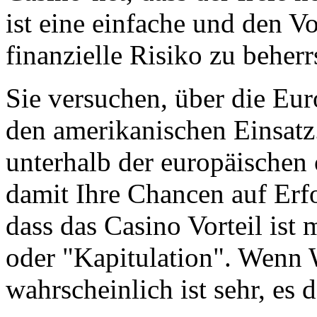
ist eine einfache und den V
finanzielle Risiko zu beherr
Sie versuchen, über die Eur
den amerikanischen Einsatz.
unterhalb der europäischen 
damit Ihre Chancen auf Erfo
dass das Casino Vorteil ist
oder "Kapitulation". Wenn 
wahrscheinlich ist sehr, es