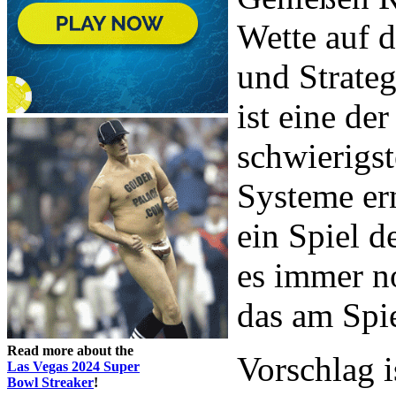
Wette auf d
und Strateg
ist eine de
schwierigst
Systeme ern
ein Spiel d
es immer n
das am Spie
Read more about the
Vorschlag i
Las Vegas 2024 Super
Bowl Streaker
!