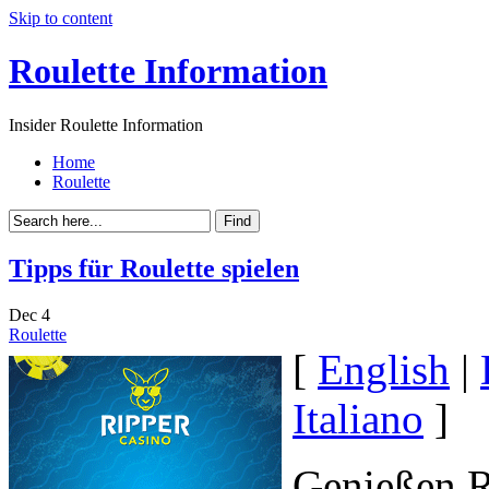
Skip to content
Roulette Information
Insider Roulette Information
Home
Roulette
Tipps für Roulette spielen
Dec
4
Roulette
[
English
|
Italiano
]
Genießen Ro