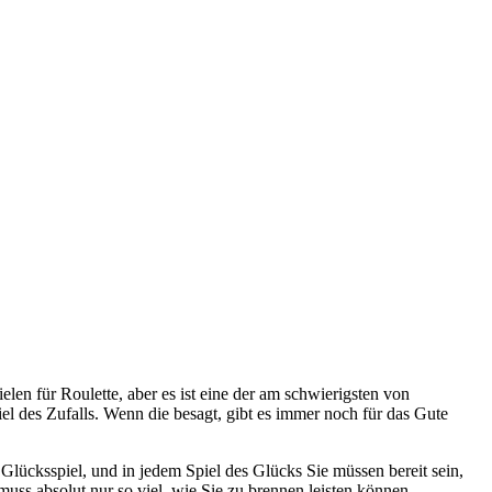
elen für Roulette, aber es ist eine der am schwierigsten von
iel des Zufalls. Wenn die besagt, gibt es immer noch für das Gute
m Glücksspiel, und in jedem Spiel des Glücks Sie müssen bereit sein,
muss absolut nur so viel, wie Sie zu brennen leisten können.